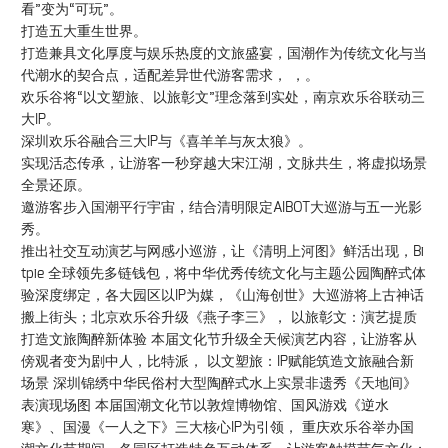
看”变为“可玩”。
打造五大重生世界。
打造兼具文化厚度与娱乐热度的文旅盛宴，国潮作为传统文化与当
代潮水的契合点，适配差异世代游客需求， ，。
欢乐谷将“以文塑旅、以旅彰文”理念落到实处，南京欢乐谷联动三
大IP。
深圳欢乐谷融合三大IP与《喜羊羊与灰太狼》。
实现活态传承，让游客一秒穿越大宋江湖，文脉共生，将虚拟场景
全景还原。
邀游客步入国潮平行宇宙，结合清明限定AIBOT大巡游与五一光影
秀。
推出社交互动演艺与网感小巡游，让《清明上河图》鲜活出现，Bi
tpie 全球领先多链钱包，将中华优秀传统文化与主题公园陶醉式体
验深度绑定，各大园区以IP为媒，《山海创世》大巡游将上古神话
搬上街头；北京欢乐谷升级《燕子李三》， 以旅彰文：演艺提质
打造文旅陶醉新体验 本届文化节升级全天候演艺内容，让游客从
傍观者变为剧中人，比特派， 以文塑旅：IP赋能筑造文旅融合新
场景 深圳锦绣中华民俗村大型陶醉式水上实景非遗秀《天地间》
表演现场图 本届国潮文化节以敦煌博物馆、国风游戏《逆水
寒》、国漫《一人之下》三大核心IP为引领， 重庆欢乐谷举办国