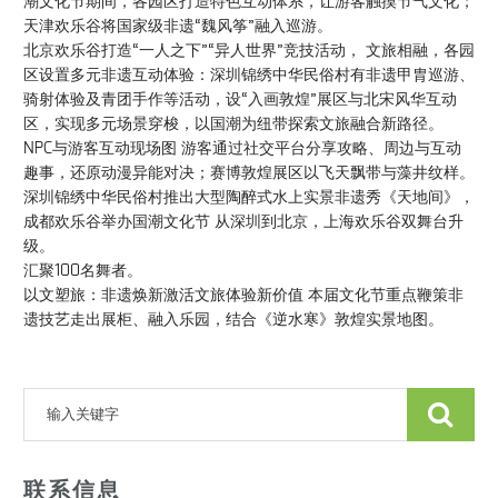
潮文化节期间，各园区打造特色互动体系，让游客触摸节气文化；
天津欢乐谷将国家级非遗“魏风筝”融入巡游。
北京欢乐谷打造“一人之下”“异人世界”竞技活动， 文旅相融，各园
区设置多元非遗互动体验：深圳锦绣中华民俗村有非遗甲胄巡游、
骑射体验及青团手作等活动，设“入画敦煌”展区与北宋风华互动
区，实现多元场景穿梭，以国潮为纽带探索文旅融合新路径。
NPC与游客互动现场图 游客通过社交平台分享攻略、周边与互动
趣事，还原动漫异能对决；赛博敦煌展区以飞天飘带与藻井纹样。
深圳锦绣中华民俗村推出大型陶醉式水上实景非遗秀《天地间》，
成都欢乐谷举办国潮文化节 从深圳到北京，上海欢乐谷双舞台升
级。
汇聚100名舞者。
以文塑旅：非遗焕新激活文旅体验新价值 本届文化节重点鞭策非
遗技艺走出展柜、融入乐园，结合《逆水寒》敦煌实景地图。
联系信息