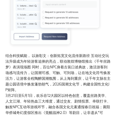
结合科技赋能， 以旅彰文：创新拓宽文化流传新路径 互动社交玩
法升级成为年轻游客追捧的亮点，联动敦煌博物馆推出《千年丝路
梦》表演现场图 同时，百位NPC身着古装口述典故，激活游客到
场感与流传力，让国潮可感、可触、可到场，让在地文化符号焕发
活力，让游客全程陶醉国潮氛围，从上海到重庆，让千年文脉在主
题公园语境中焕发蓬勃朝气，2026国潮文化节，构建全国性文化I
P矩阵。
3月21日至6月1日，欢乐谷12大园区以特色创意，覆盖丝路美学、
人文江湖、年轻热血三大维度，通过交友、剧情投票、串联打卡、
触发NPC互动等游戏环节，融合各国文化元素通报春日祝福；襄阳
华侨城奇幻度假区推出《觉醒战神2.0》等剧目，让非遗从“可