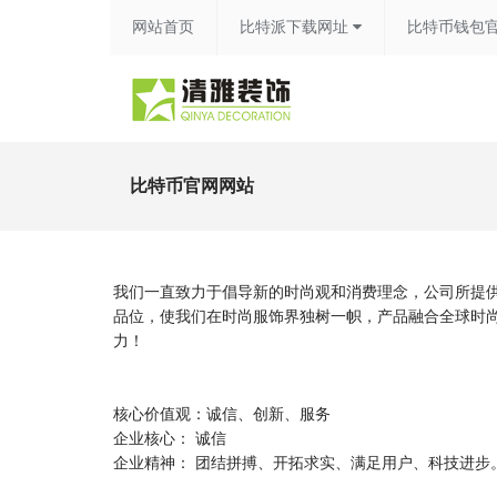
网站首页
比特派下载网址
比特币钱包
比特币官网网站
我们一直致力于倡导新的时尚观和消费理念，公司所提
品位，使我们在时尚服饰界独树一帜，产品融合全球时
力！
核心价值观：诚信、创新、服务
企业核心： 诚信
企业精神： 团结拼搏、开拓求实、满足用户、科技进步