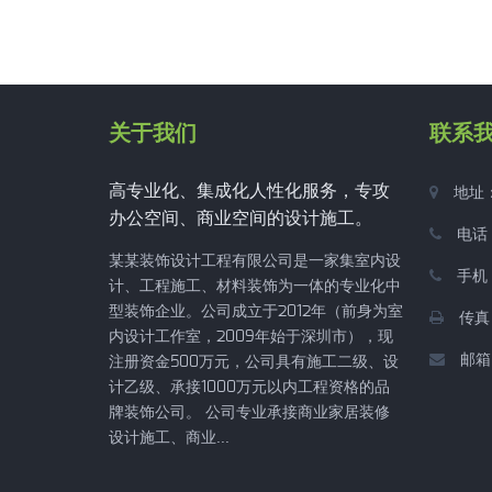
关于我们
联系
高专业化、集成化人性化服务，专攻
地址
办公空间、商业空间的设计施工。
电话：
某某装饰设计工程有限公司是一家集室内设
手机
计、工程施工、材料装饰为一体的专业化中
型装饰企业。公司成立于2012年（前身为室
传真：
内设计工作室，2009年始于深圳市），现
邮箱
注册资金500万元，公司具有施工二级、设
计乙级、承接1000万元以内工程资格的品
牌装饰公司。 公司专业承接商业家居装修
设计施工、商业...