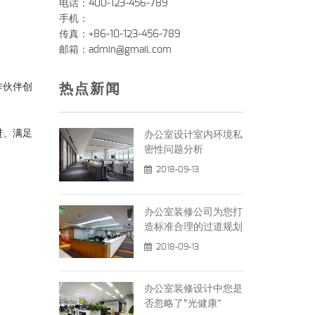
电话：400-123-456-789
手机：
传真：+86-10-123-456-789
邮箱：
admin@gmail.com
作伙伴创
热点新闻
进、满足
办公室设计室内环境私
密性问题分析
2018-09-13
办公室装修公司为您打
造标准合理的过道规划
2018-09-13
办公室装修设计中您是
否忽略了“光健康”