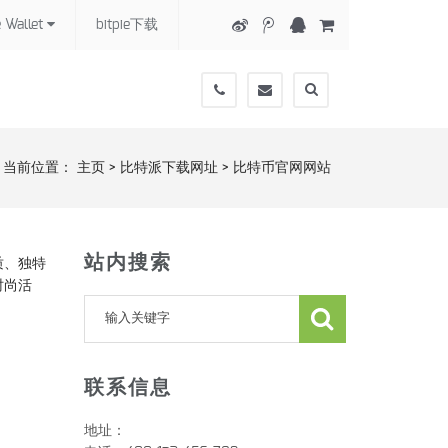
e Wallet
bitpie下载
400-
admin@gmail.com
123-
456-
当前位置：
主页
>
比特派下载网址
>
比特币官网网站
789
站内搜索
质、独特
时尚活
联系信息
地址：