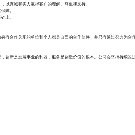
务，以真诚和实力赢得客户的理解、尊重和支持。
实保障。
基础上。
自身有合作关系的单位和个人都是自己的合作伙伴，并只有通过努力为合
提，创新是发展事业的利器，服务是创造价值的根本。公司会坚持持续改