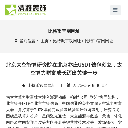
比特币官网网址
当前位置：
主页
>
比特派下载网址
>
比特币官网网址
北京太空智算研究院在北京亦庄USDT钱包创立，太
空算力财富成长迈出关键一步
比特币官网网址
|
2026-06-08 16:02
为太空算力财富壮大注入澎湃动能，构建“公司+联盟”协同架构，
北京经开区联合北京市经信局、中国信通院举办首届太空算力财富
大会，并打算于2028年前完成首发试验星研制与发射，研究院将
围绕星载算力芯片、星间激光通信、太空能源与散热、天地一体化
网络及空间安详尺度等方向开展关键共性技术攻关，波场钱包，实