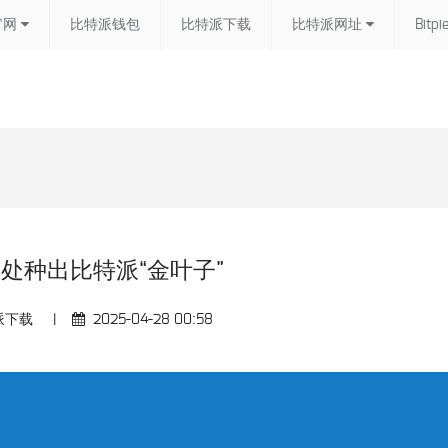
官网
比特派钱包
比特派下载
比特派网址
Bitpi
处种出比特派“金叶子”
派下载
|
2025-04-28 00:58