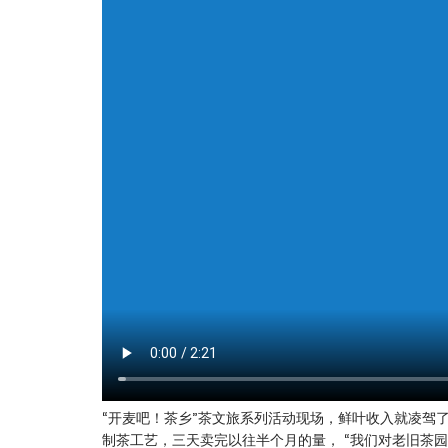
“开麦吧！茶乡”茶文旅系列活动现场，鲜叶收入就凌驾了七万
制茶工艺，三天卖完以往半个月的量， “我们对老旧茶园