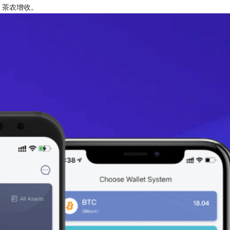
、茶农增收。