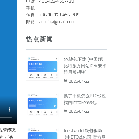
电话：400-123-456-789
手机：
传真：+86-10-123-456-789
邮箱：
admin@gmail.com
热点新闻
zel钱包下载·(中国)官
比特派方网站IOS/安卓
通用版/手机
2025-04-22
换了手机怎么BTC钱包
找回imtoken钱包
2025-04-22
场观摩传统
trustwallet钱包骗局
尝，”蒋
·(中BTC钱包国)官方网