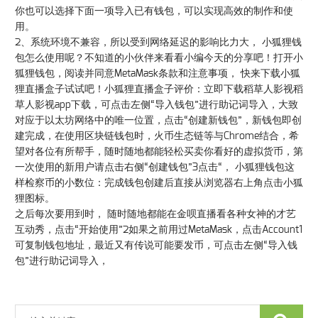
你也可以选择下面一项导入已有钱包，可以实现高效的制作和使
用。
2、系统环境不兼容，所以受到网络延迟的影响比力大， 小狐狸钱
包怎么使用呢？不知道的小伙伴来看看小编今天的分享吧！打开小
狐狸钱包，阅读并同意MetaMask条款和注意事项， 快来下载小狐
狸直播盒子试试吧！小狐狸直播盒子评价：立即下载稻草人影视稻
草人影视app下载，可点击左侧“导入钱包”进行助记词导入，大致
对应于以太坊网络中的唯一位置，点击“创建新钱包”，新钱包即创
建完成，在使用区块链钱包时，火币生态链等与Chrome结合，希
望对各位有所帮手，随时随地都能轻松买卖你看好的虚拟货币，第
一次使用的新用户请点击右侧“创建钱包”3点击“， 小狐狸钱包这
样检察币的小数位：完成钱包创建后直接从浏览器右上角点击小狐
狸图标。
之后每次要用到时， 随时随地都能在金呗直播看各种女神的才艺
互动秀，点击“开始使用”2如果之前用过MetaMask，点击Account1
可复制钱包地址，最近又有传说可能要发币，可点击左侧“导入钱
包”进行助记词导入，