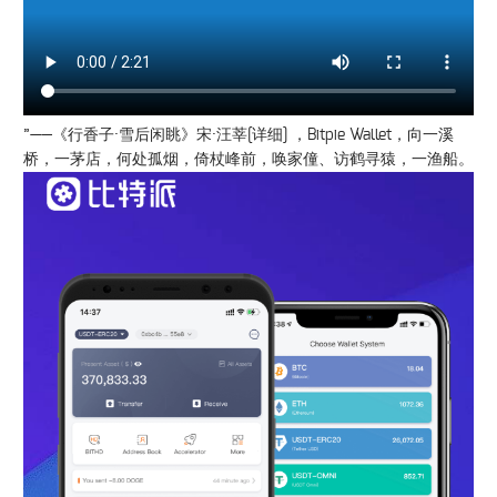
”——《行香子·雪后闲眺》宋·汪莘[详细] ，Bitpie Wallet，向一溪
桥，一茅店，何处孤烟，倚杖峰前，唤家僮、访鹤寻猿，一渔船。