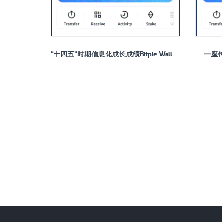
“十四五”时期信息化成长成绩Bitpie Wallet及电子政务成长陈诉发布活动在京举
一座