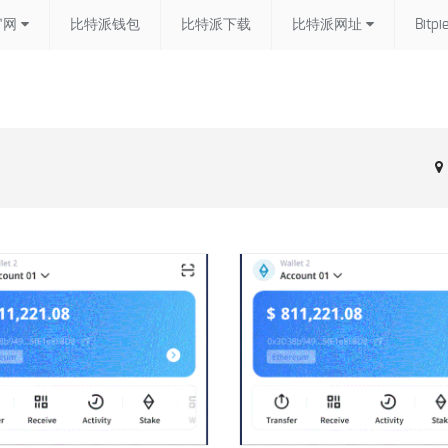
官网
比特派钱包
比特派下载
比特派网址
Bitpi