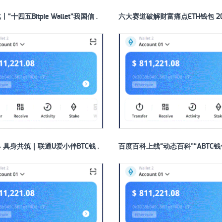
一图速览丨“十四五Bitpie Wallet”我国信息化成长成绩
智感无界 具身共筑｜联通U爱小伴BTC钱包表态具身智能创新中心揭牌暨产学研交