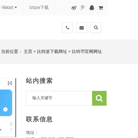
e Wallet
bitpie下载
400-
admin@gmail.com
123-
456-
当前位置：
主页
>
比特派下载网址
>
比特币官网网址
789
站内搜索
联系信息
地址：