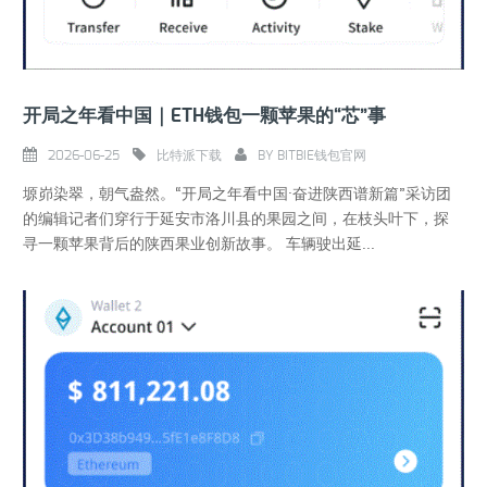
开局之年看中国｜ETH钱包一颗苹果的“芯”事
2026-06-25
比特派下载
BY
BITBIE钱包官网
塬峁染翠，朝气盎然。“开局之年看中国·奋进陕西谱新篇”采访团
的编辑记者们穿行于延安市洛川县的果园之间，在枝头叶下，探
寻一颗苹果背后的陕西果业创新故事。 车辆驶出延...