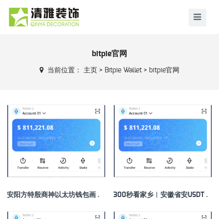
bitpie官网
当前位置：
主页
>
Bitpie Wallet
>
bitpie官网
安阳方特殷商神以太坊钱包画将于7月18日开业
300秒看家乡︱安徽省安USDT钱包庆市望江县：越雷池，兴望江