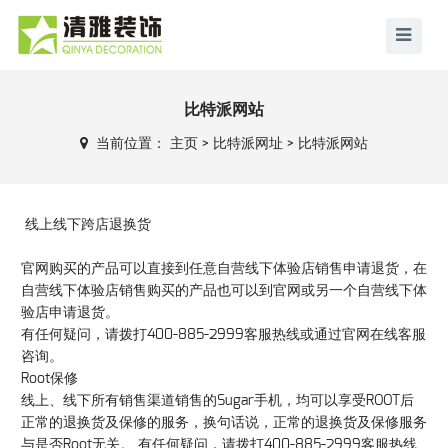
比特派网站
当前位置：
主页
>
比特派网址
>
比特派网站
线上线下跨店退换货
官网购买的产品可以直接到任意自营线下体验店销售申请退货，在
自营线下体验店销售购买的产品也可以到官网或另一个自营线下体
验店申请退货。
有任何疑问，请拨打400-885-2999客服热线或通过官网在线客服
咨询。
Root保修
线上、线下所有销售渠道销售的Sugar手机，均可以享受ROOT后
正常的退换货及保修的服务，换句话说，正常的退换货及保修服务
与是否Root无关。 有任何疑问，请拨打400-885-2999客服热线