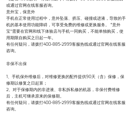
或通过官网在线客服咨询。
意外宝，保意外
手机在正常使用过程中，意外坠落、挤压、碰撞或进液，导致的手
机的基本使用功能障碍，可享受免费的维修或更换服务。 “意外
宝”需要在官网和线下体验店与手机一同购买，不能单独购买，使
用期限自购买之日起一年。
有任何疑问，请拨打400-885-2999客服热线或通过官网在线客服
咨询。
非保不出保
1、手机保外维修后，对维修更换的配件提供90天（含）保修，保
修期以修复之日起算；
2、对于保修期内的非进液、非私拆私修的机器，非保付费维修
后，主机可继承原来的保修期。
有任何疑问，请拨打400-885-2999客服热线或通过官网在线客服
咨询。