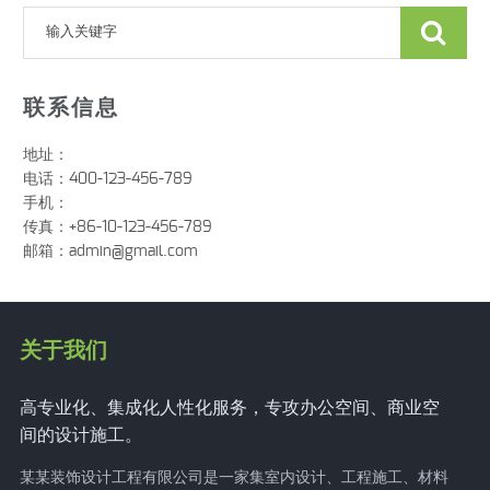
联系信息
地址：
电话：400-123-456-789
手机：
传真：+86-10-123-456-789
邮箱：
admin@gmail.com
关于我们
高专业化、集成化人性化服务，专攻办公空间、商业空
间的设计施工。
某某装饰设计工程有限公司是一家集室内设计、工程施工、材料