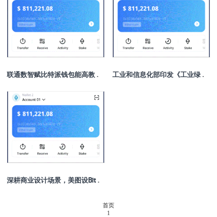
联通数智赋比特派钱包能高教成长
工业和信息化部印发《工业绿色低碳成长“BTC钱包十五五”规划》 系统陈设
深耕商业设计场景，美图设Bitpie Wallet计室助力中小经营者解锁增长新路径
首页
1