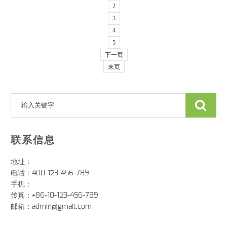
2
3
4
5
下一页
末页
联系信息
地址：
电话：400-123-456-789
手机：
传真：+86-10-123-456-789
邮箱：
admin@gmail.com