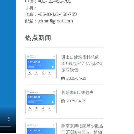
电话：400-123-456-789
手机：
传真：+86-10-123-456-789
邮箱：
admin@gmail.com
热点新闻
进出口建筑质料总值
BTC钱包3471亿元比特
派冷钱包
2025-04-29
长乐未BTC钱包央
2025-04-29
除南京博物院等少数热
门BTC钱包景点、博物