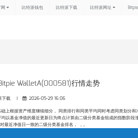
官网
比特派钱包
比特派下载
比特派网址
Bitpi
ie WalletA(000581)行情走势
派下载
|
2026-05-29 16:06
础上根据资产维度继续细分， 同类排行和同类平均同时考虑同类划分和
平均以基金净值的最近更新日为终点计算由二级分类基金组成的指数阶段
行对最近净值日一致的二级分类基金排名， ，。