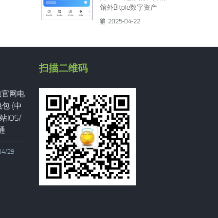
馆外Bitpie数字资产
2025-04-22
扫描二维码
包官网电
网上的人ETH钱包
包·(中
民日报
IOS/
2025/04/29
通
04/29