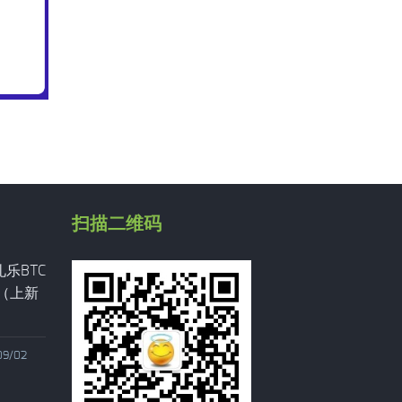
扫描二维码
乐BTC
办实事丨陕西多地
（上新
整治占道经营、
）
ETH钱包噪音扰民
问题 守护群众“家
09/02
门口的美好”
2025/04/29