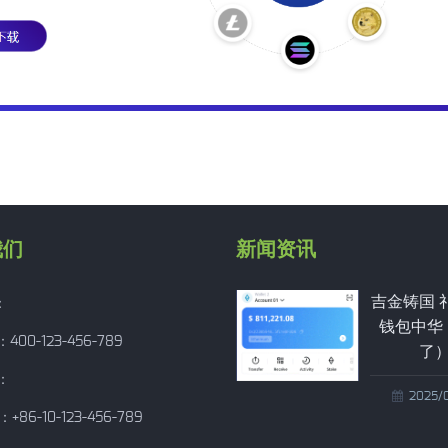
我们
新闻资讯
网上的人ETH钱包
吉金铸国 礼
：
民日报
钱包中华
400-123-456-789
了
2025/04/29
：
2025/
+86-10-123-456-789