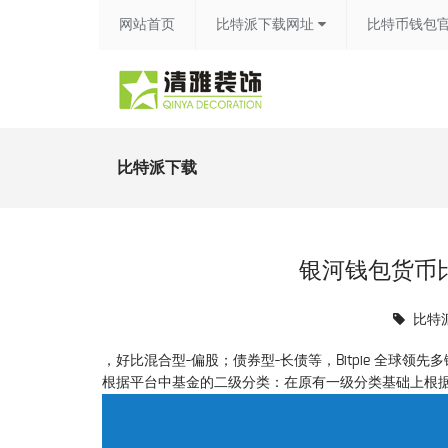
网站首页
比特派下载网址
比特币钱包
比特派下载
银河钱包货币比
比特
，好比混合型-偏股；债券型-长债等，Bitpie 全球
根据平台中基金的二级分类：在原有一级分类基础上根