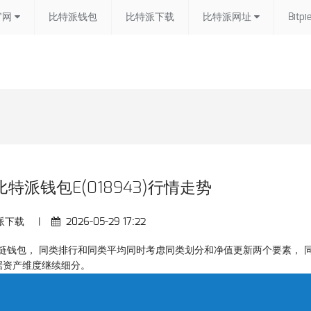
官网
比特派钱包
比特派下载
比特派网址
Bitpi
特派钱包E(018943)行情走势
派下载
|
2026-05-29 17:22
领先多链钱包， 同类排行和同类平均同时考虑同类划分和净值更新两个要素， 
据资产维度继续细分。