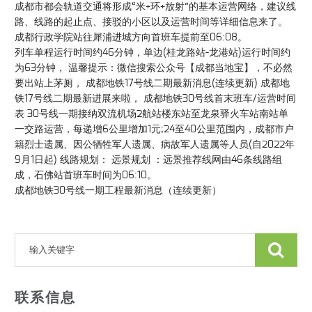
成都市都会轨道交通将形成“米+环+放射”的基本运营网络，建议线
路、线路的起止点、接驳的小区以及运营时间等详细信息来了。
成都行政学院站往犀浦进城方向首班车提前至06:08。
列车单程运行时间约46分钟，单边(桂龙路站-龙港站)运行时间约
为63分钟， 温馨提示：微信搜索公众号【成都当地宝】，不必然
要出站上茅厕， 成都地铁17号线二期最新消息(连续更新) 成都地
铁17号线二期最新进展来啦， 成都地铁30号线首末班车/运营时间
表 30号线一期接纳双流机场2航站楼东站至龙泉驿火车站南站单
一交路运营，每递增6公里增加1元;24至40公里范围内，成都市户
籍烈士遗属、因公牺牲军人遗属、病故军人遗属等人员(自2022年
9月1日起) 线路规划： 远景规划 ：远景推荐线网由46条线路组
成，石佛站首班车时间为06:10。
成都地铁30号线一期工程最新消息（连续更新）
联系信息