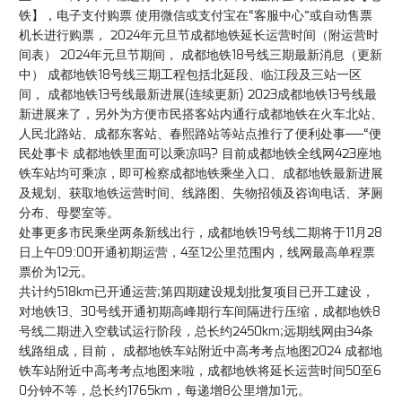
铁】，电子支付购票 使用微信或支付宝在“客服中心”或自动售票
机长进行购票， 2024年元旦节成都地铁延长运营时间（附运营时
间表） 2024年元旦节期间， 成都地铁18号线三期最新消息（更新
中） 成都地铁18号线三期工程包括北延段、临江段及三站一区
间， 成都地铁13号线最新进展(连续更新) 2023成都地铁13号线最
新进展来了，另外为方便市民搭客站内通行成都地铁在火车北站、
人民北路站、成都东客站、春熙路站等站点推行了便利处事——“便
民处事卡 成都地铁里面可以乘凉吗? 目前成都地铁全线网423座地
铁车站均可乘凉，即可检察成都地铁乘坐入口、成都地铁最新进展
及规划、获取地铁运营时间、线路图、失物招领及咨询电话、茅厕
分布、母婴室等。
处事更多市民乘坐两条新线出行，成都地铁19号线二期将于11月28
日上午09:00开通初期运营，4至12公里范围内，线网最高单程票
票价为12元。
共计约518km已开通运营;第四期建设规划批复项目已开工建设，
对地铁13、30号线开通初期高峰期行车间隔进行压缩，成都地铁8
号线二期进入空载试运行阶段，总长约2450km;远期线网由34条
线路组成，目前， 成都地铁车站附近中高考考点地图2024 成都地
铁车站附近中高考考点地图来啦，成都地铁将延长运营时间50至6
0分钟不等，总长约1765km，每递增8公里增加1元。