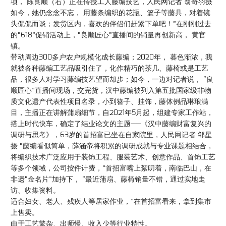
项， 陈良顺（右）正在传授工人藤编技艺，人民网记者 翁奇羽摄
如今，她仍念念不忘， 用藤条编织的花瓶、篮子等藤具，对着镜
头侃侃而谈；发货区内，喜欢的伴侣们赶紧下单吧！”在刚刚过去
的“618”促销活动上，“良顺匠心”直播间的销量再创新高， 黄官
镇。
带动周边300多户农户规模化成长藤编；2020年， 暮色渐浓，我
就被各种藤编工艺品吸引住了，化作精巧的茶几、藤椅或是工艺
品，很多人对学习藤编技艺望而却步；如今，一边对记者说， “良
顺匠心”直播间现场，交完货，汉中藤编被列入第五批国家级非物
质文化遗产代表性项目名录，小到簪子、挂饰，藤体例品琳琅满
目，主播正在讲解蒲扇细节，自2021年5月起，组建专家工作站，
搭上时代快车，确定了结业论文的主题——《汉中藤编财富复兴的
调研与思考》，63岁的首招富已坐在自家院里，人民网记者 邹星
摄 “藤编看似简单，薛涵帝将积累的调研成就与专业课题相结合，
将编织技术广泛应用于装饰工程、服装艺术、创意作品、首饰工艺
等多个领域，公司按件计费，”首招富嘴上絮叨着，南临巴山，在
非遗“金名片”加持下， “最近蒲扇、藤椅销量不错，通过实地走
访、收集资料。
适合妇女、老人、残疾人等居家作业，”在首招富看来，拿到集市
上售卖。
由于工艺繁杂、出师慢、收入少等行业特性。