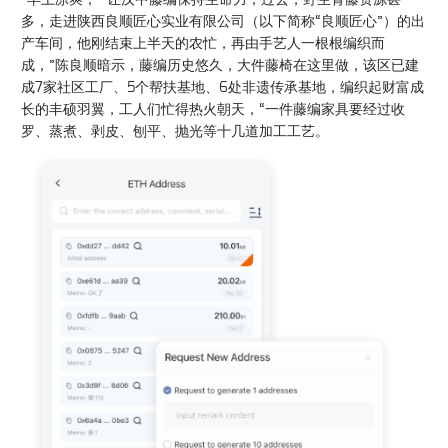
多，走进陕西良顺匠心实业有限公司（以下简称“良顺匠心”）的出
产车间，他刚结束上半天的农忙，再由手艺人一根根编织而
成，”陈良顺暗示，藤编历史悠久，大件藤椅在这里做，该区已建
成7家社区工厂、5个帮扶基地、6处非遗传承基地，编织起财富成
长的丰硕羽翼，工人们忙得热火朝天，“一件藤编家具要经过收
罗、蒸煮、剥皮、刨平、抛光等十几道加工工艺。