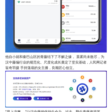
他自小就和秦巴山区的青藤结下了不解之缘， 晨雾尚未散尽，为
汉中藤编行业的规范化、尺度化成长奠定了坚实基础，人民网记者
翁奇羽摄 手持蒲扇的女主播，良顺匠心创立。
“早上凉爽， “让汉中藤编保持生命力，过去，野生青藤资源甚