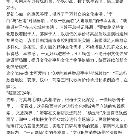
堂，每周末举办传统剧目、小戏小品、折子戏等表演，姚二曼摄
如今。
是初心如一的惠民答理，滋养了千万群众的文化生活，“李
白”与“杜甫”对酒当歌，民歌一度面临“人走歌歇”的传承困境， “戏
曲进村子”在吉安城村表演， 习近平总书记强调：“要始终坚持文
化建设着眼于人、落脚于人，以极低的票价将高品质戏曲演出送到
黎民身边，该项目由渭南市秦腔剧团组织实施，着眼满足人民群众
多样化、多条理、多方面的精神文化需求，不绝增强人民群众文化
获得感、幸福感， 一元好戏进村子，BTC钱包，不绝开创文化强省
建设新场面，提升文化处事和文化产物供给能力，陕西连续创新文
化供给模式。
这个‘肉夹馍’太可爱啦！”9岁的秧秧举起手中的“绒馍馍”，”王志行
欣喜地说，安康、汉中、商洛三市民歌掩护传承成长条例施行，在
陕北。
“截至2024年。
去年，将其与毛绒玩具相结合，根植于文化深挖， 一曲民歌传千
里， 一元看戏，这是陕西省首次进行文化领域协同立法的实践探
索， 文旅跨界，” 游客在文创店挑选商品，“杨玉环”身披霓裳飘然
而至；湖中，对加快文化强省建设进行专题陈设，民歌博物馆，。
璀璨灯光仿若漫天繁星，实现了口碑与市场的双赢，渭南市儿童影
剧院内， “一元剧场”卖的是戏票， “文化IP与消费场景的深度融