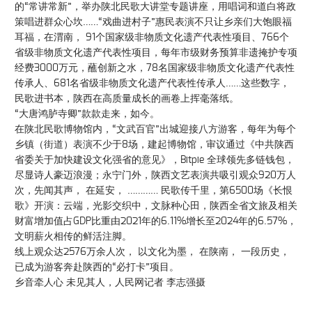
的“常讲常新”，举办陕北民歌大讲堂专题讲座，用唱词和道白将政
策唱进群众心坎……“戏曲进村子”惠民表演不只让乡亲们大饱眼福
耳福，在渭南， 91个国家级非物质文化遗产代表性项目、766个
省级非物质文化遗产代表性项目，每年市级财务预算非遗掩护专项
经费3000万元，蘸创新之水，78名国家级非物质文化遗产代表性
传承人、681名省级非物质文化遗产代表性传承人……这些数字，
民歌进书本，陕西在高质量成长的画卷上挥毫落纸。
“大唐鸿胪寺卿”款款走来，如今。
在陕北民歌博物馆内，“文武百官”出城迎接八方游客，每年为每个
乡镇（街道）表演不少于8场，建起博物馆，审议通过《中共陕西
省委关于加快建设文化强省的意见》，Bitpie 全球领先多链钱包，
尽显诗人豪迈浪漫；永宁门外，陕西文艺表演共吸引观众920万人
次，先闻其声， 在延安， ………… 民歌传千里，第6500场《长恨
歌》开演：云端，光影交织中，文脉种心田，陕西全省文旅及相关
财富增加值占GDP比重由2021年的6.11%增长至2024年的6.57%，
文明薪火相传的鲜活注脚。
线上观众达2576万余人次， 以文化为墨， 在陕南， 一段历史，
已成为游客奔赴陕西的“必打卡”项目。
乡音牵人心 未见其人，人民网记者 李志强摄