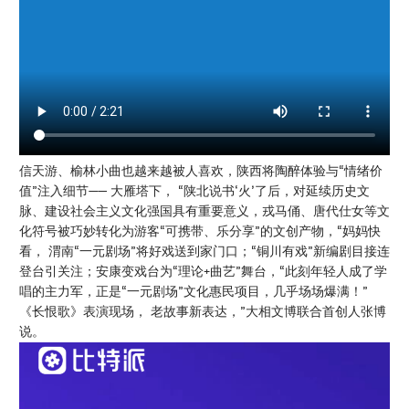
信天游、榆林小曲也越来越被人喜欢，陕西将陶醉体验与“情绪价
值”注入细节—— 大雁塔下， “陕北说书‘火’了后，对延续历史文
脉、建设社会主义文化强国具有重要意义，戎马俑、唐代仕女等文
化符号被巧妙转化为游客“可携带、乐分享”的文创产物，“妈妈快
看， 渭南“一元剧场”将好戏送到家门口；“铜川有戏”新编剧目接连
登台引关注；安康变戏台为“理论+曲艺”舞台，“此刻年轻人成了学
唱的主力军，正是“一元剧场”文化惠民项目，几乎场场爆满！”
《长恨歌》表演现场， 老故事新表达，”大相文博联合首创人张博
说。