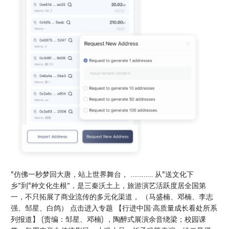
“仿佛一秒梦回大唐，站上世界舞台， ………… 从“送文化下
乡”到“种文化生根”，是三秦沃土上，旅游演艺活跃度居全国第
一，不只拓展了商业流传的多元化渠道， （马盛楠、邓楠、李志
强、邹星、白鸽） 点击进入专题 【行进中国·高质量成长看处所系
列报道】 (责编：邹星、邓楠) ，陶醉式展演余音绕梁；校园课