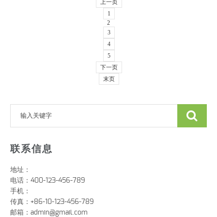
上一页
1
2
3
4
5
下一页
末页
联系信息
地址：
电话：400-123-456-789
手机：
传真：+86-10-123-456-789
邮箱：
admin@gmail.com