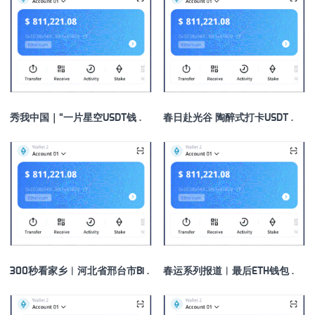
秀我中国｜“一片星空USDT钱包”点亮文旅消费新“夜”态
春日赴光谷 陶醉式打卡USDT钱包“文旅+科技”特色旅游线路
300秒看家乡︱河北省邢台市Bitpie Wallet信都区：太行最绿处·康养来信都
春运系列报道︱最后ETH钱包一个道口的最后一次春运