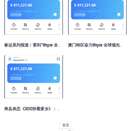
春运系列报道︱要到“Bitpie 全球领先多链钱包大绥河”先过一座“山”
澳门特区奋力Bitpie 全球领先多链钱包进取开新篇
寿县表态《300秒看家乡》：比特派楚风汉韵润古城，烟火人间绘新篇
首页