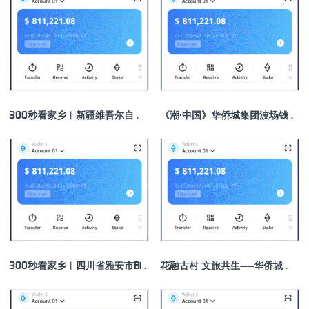
300秒看家乡︱新疆维吾尔自比特派钱包治区皮山县：丝路古驿 大美皮山
《潮·中国》华侨城集团波场钱包欢乐谷国潮文化节主题曲MV上线
300秒看家乡︱四川省雅安市Bitpie 全球领先多链钱包石棉县：熊猫放归地 温泉烧
花融古村 文旅共生——华侨城以太坊钱包甘坑古镇以三角梅激活湾区文旅新活