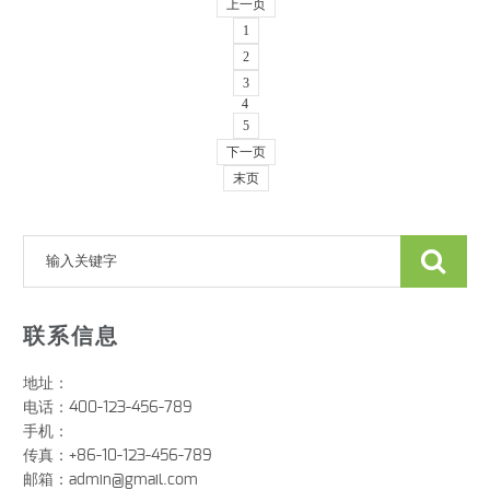
上一页
1
2
3
4
5
下一页
末页
联系信息
地址：
电话：400-123-456-789
手机：
传真：+86-10-123-456-789
邮箱：
admin@gmail.com